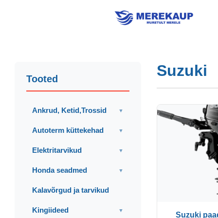
Suzuki
Tooted
Ankrud, Ketid,Trossid
▼
Autoterm küttekehad
▼
Elektritarvikud
▼
Honda seadmed
▼
Kalavõrgud ja tarvikud
Kingiideed
▼
Suzuki paa