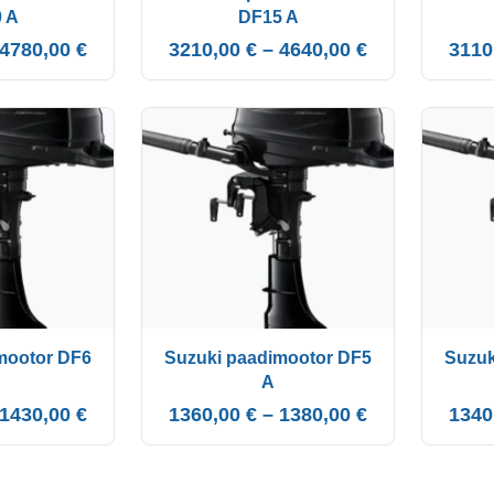
 A
DF15 A
4780,00
€
3210,00
€
–
4640,00
€
3110
mootor DF6
Suzuki paadimootor DF5
Suzuk
A
1430,00
€
1360,00
€
–
1380,00
€
1340