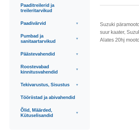
Paaditreilerid ja
treileritarvikud
Paadivärvid
▼
Suzuki päramootor
suur kaater, Suzuk
Pumbad ja
▼
Alates 20hj mooto
sanitaartarvikud
Päästevahendid
▼
Roostevabad
▼
kinnitusvahendid
Tekivarustus, Sisustus
▼
Tööriistad ja abivahendid
Õlid, Määrded,
▼
Kütuselisandid