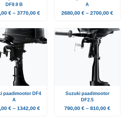
DF9.9 B
A
,00
€
–
3770,00
€
2680,00
€
–
2700,00
€
i paadimootor DF4
Suzuki paadimootor
A
DF2.5
,00
€
–
1342,00
€
790,00
€
–
810,00
€