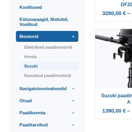
DF20
Koolitused
3280,00
€
–
Kütusepaagid, Mahutid,
Voolikud
Mootorid
▼
Elektrilised paadimootorid
Honda
Suzuki
Kasutatud paadimootorid
Navigatsioonivahendid
▼
Suzuki paadi
Otsad
▼
A
1390,00
€
–
Paadikeemia
▼
Paaditarvikud
▼