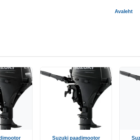
Avaleht
dimootor
Suzuki paadimootor
Suz