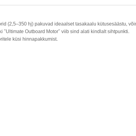
id (2,5–350 hj) pakuvad ideaalset tasakaalu kütusesäästu, võ
i "Ultimate Outboard Motor" viib sind alati kindlalt sihtpunkti.
ritele küsi hinnapakkumist.