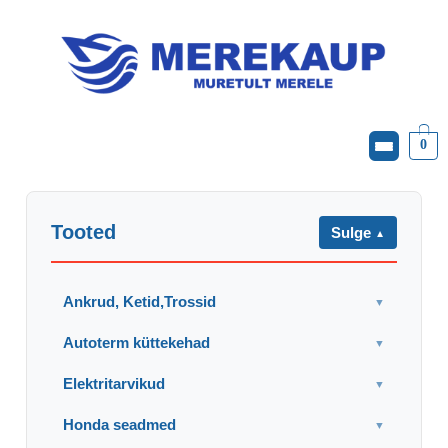
0
Tooted
Sulge
▼
Ankrud, Ketid,Trossid
▼
Autoterm küttekehad
▼
Elektritarvikud
▼
Honda seadmed
▼