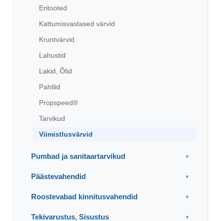
Eritooted
Kattumisvastased värvid
Kruntvärvid
Lahustid
Lakid, Õlid
Pahtlid
Propspeed®
Tarvikud
Viimistlusvärvid
Pumbad ja sanitaartarvikud
▼
Päästevahendid
▼
Roostevabad kinnitusvahendid
▼
Tekivarustus, Sisustus
▼