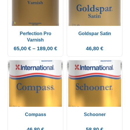
Perfection Pro
Goldspar Satin
Varnish
65,00
€
–
189,00
€
46,80
€
Compass
Schooner
46,80
€
58,80
€