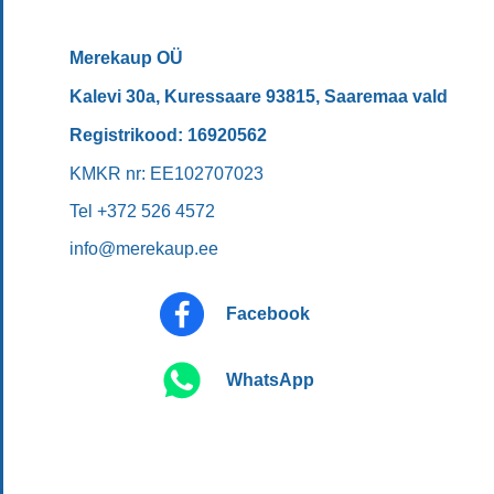
Merekaup OÜ
Kalevi 30a, Kuressaare 93815, Saaremaa vald
Registrikood: 16920562
KMKR nr: EE102707023
Tel +372 526 4572
info@merekaup.ee
Facebook
WhatsApp