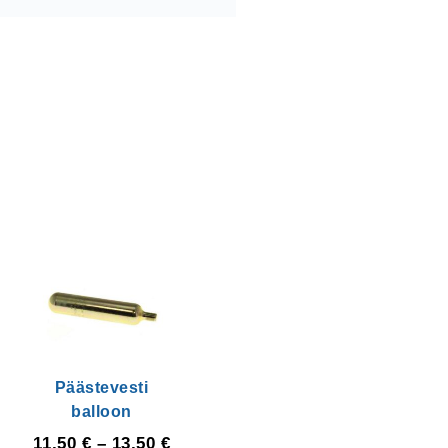
Päästevesti
balloon
11,50
€
–
13,50
€