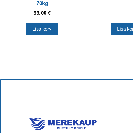
70kg
39,00
€
Lisa korvi
Lisa kor