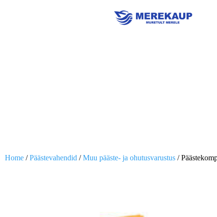
Home
/
Päästevahendid
/
Muu pääste- ja ohutusvarustus
/ Päästekomp