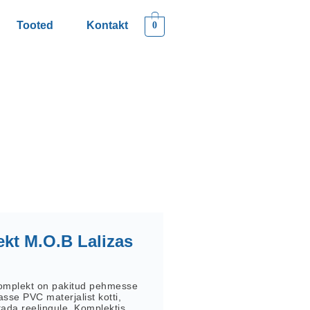
Tooted
Kontakt
0
kt M.O.B Lalizas
omplekt on pakitud pehmesse
asse PVC materjalist kotti,
tada reelingule. Komplektis