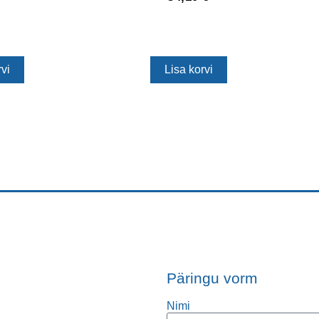
vi
Lisa korvi
Päringu vorm
Nimi