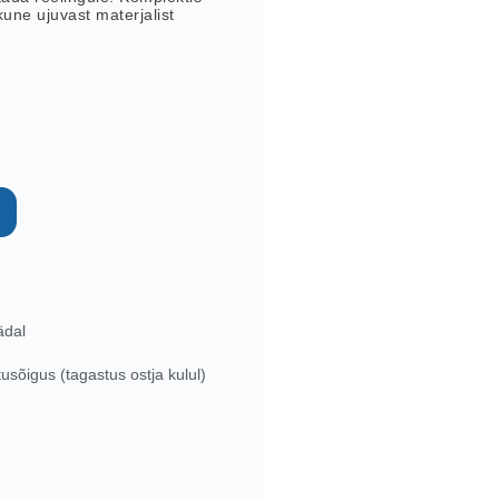
kune ujuvast materjalist
ädal
sõigus (tagastus ostja kulul)