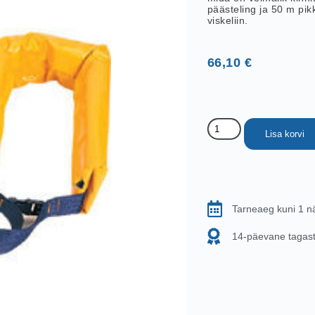
päästeling ja 50 m pik
viskeliin.
66,10
€
Lisa korvi
Tarneaeg kuni 1 n
14-päevane tagastu