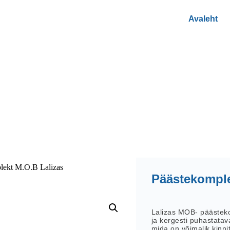
Avaleht
lekt M.O.B Lalizas
Päästekomple
Lalizas MOB- päästek
ja kergesti puhastatav
mida on võimalik kinni