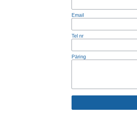
Email
Tel nr
Päring