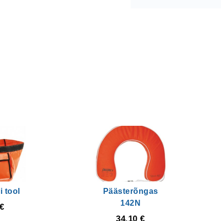
 tool
Päästerõngas
142N
€
34,10
€