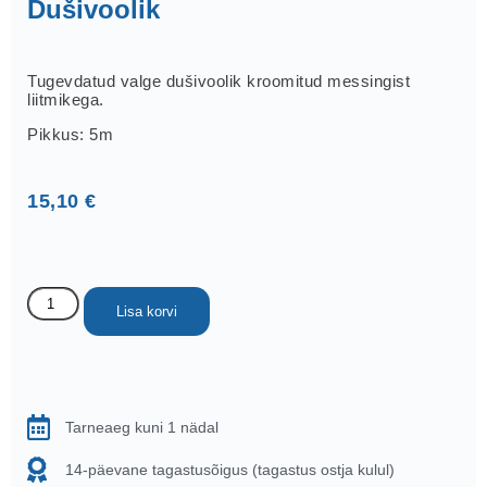
Dušivoolik
Tugevdatud valge dušivoolik kroomitud messingist
liitmikega.
Pikkus: 5m
15,10
€
Lisa korvi
Tarneaeg kuni 1 nädal
14-päevane tagastusõigus (tagastus ostja kulul)