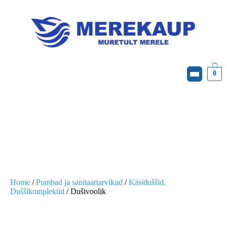
0
Home
/
Pumbad ja sanitaartarvikud
/
Käsiduššid,
Duššikomplektid
/ Dušivoolik